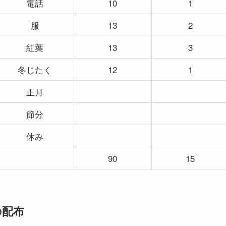
電話
10
1
服
13
2
紅葉
13
3
冬じたく
12
1
正月
節分
休み
90
15
の配布