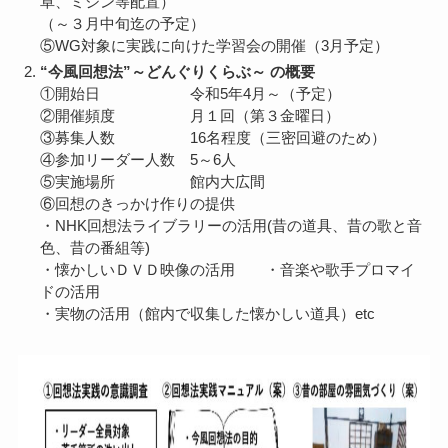
卓、ミシン等配置）
（～３月中旬迄の予定）
⑤WG対象に実践に向けた学習会の開催（3月予定）
“今風回想法”～どんぐりくらぶ～ の概要
①開始日 令和5年4月～（予定）
②開催頻度 月１回（第３金曜日）
③募集人数 16名程度（三密回避のため）
④参加リーダー人数 5～6人
⑤実施場所 館内大広間
⑥回想のきっかけ作りの提供
・NHK回想法ライブラリーの活用(昔の道具、昔の歌と音
色、昔の番組等)
・懐かしいＤＶＤ映像の活用 ・音楽や歌手プロマイ
ドの活用
・実物の活用（館内で収集した懐かしい道具）etc