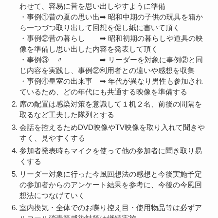
わせて、容易に昔を思い出しやすように準備
・事例①昔の夏の思い出➡ 昭和中期の子供の玩具を箱か
ら一つづつ取り出して回想を促し紙に書いて頂く
・事例②昔の暮らし ➡ 昭和初期の暮らしや道具の映
像を準備し思い出した内容を発表して頂く
・事例③ 〃 ➡ リーダーを対象に事例②と同
じ内容を実践し、事例②利用者との違いや感想を収集
・事例④皇室の出来事 ➡ 年代が異なり男性も参加され
ているため、どの年代にも共通する映像を準備する
席の配置は感染対策を意識して１机２名、前後の間隔を
取るなど工夫した隊列とする
会話を控えるためDVD映像やTV映像を取り入れて聞きや
すく、見やすくする
参加者発表時もマイクを使って他の参加者に聞き取り易
くする
リーダー対象に行った今風回想法の感想と今後実施予定
の参加者からのアンケート結果を参考に、今後の今風回
想法につなげていく
室内換気・全体でのお喋り控え目・使用物品等は必ずア