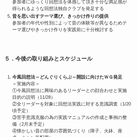
参加者にゆっくり回想法を体感して頂き十分な満足感が
得られるような回想法独自クラブを発足する
昔を思い出すテーマ選び、きっかけ作りの提供
参加者の年代や性別によって昔の体験等が異なるためテ
ーマ選びやきっかけ作りを実践前に十分検討する
５．今後の取り組みとスケジュール
今風回想法～どんぐりくらぶ～開設に向けたＷＧ発足
＜実施内容＞
①今風回想法に興味のあるリーダーとの顔合わせと実施
目的の説明（11/28）
②全リーダーを対象に回想法実践に対する意識調査（1/20
頃予定）
③苦手意識克服の為の実践マニュアルの作成と事例の整
備（2月末予定）
④懐かしい昔の部屋の雰囲気づくり（障子、火鉢、座