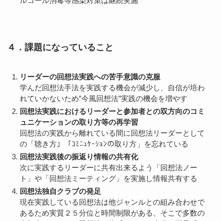
ルコール消毒等感染対策は継続実施
４．課題になっていること
リーダーの回想法実践への苦手意識の克服
学んだ回想法手法を実践する機会が減少し、自信が培わ
れていかないため”今風回想法”実践の機会を増やす
回想法実践におけるリーダーと参加者との双方向のコミ
ュニケーションの取り方等の再学習
回想法の実践から離れている間に回想法リーダーとして
の「聴き方」「ｺﾐﾆｭｹｰｼｮﾝの取り方」を忘れている
回想法実践後の振返り情報の共有化
次に実践するリーダーに共有出来るよう「回想法ノー
ト」や「回想法ミーティング」を実施し情報共有する
回想法独自クラブの発足
現在実践している回想法は他ジャンルとの組み合わせで
あるため実質２５分位と時間制限がある、そこで多数の