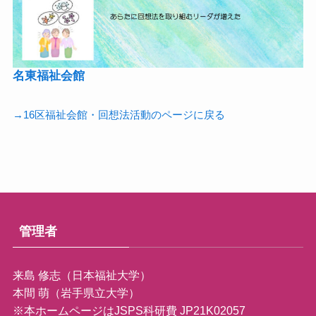
名東福祉会館
→16区福祉会館・回想法活動のページに戻る
管理者
来島 修志（日本福祉大学）
本間 萌（岩手県立大学）
※本ホームページはJSPS科研費 JP21K02057