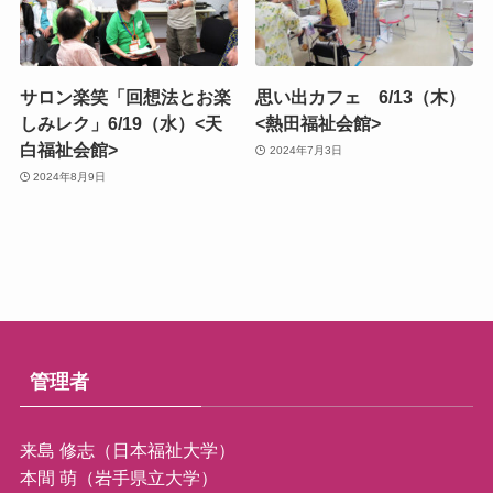
サロン楽笑「回想法とお楽
思い出カフェ 6/13（木）
しみレク」6/19（水）<天
<熱田福祉会館>
白福祉会館>
2024年7月3日
2024年8月9日
管理者
来島 修志（日本福祉大学）
本間 萌（岩手県立大学）