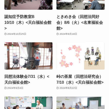
認知症予防教室B
ときめき会（回想法同好
10/10（木）<天白福祉会館
会）8/6（火）<名東福祉会
>
館>
2024年10月25日
2024年9月18日
回想法体験会7/31（水）<
峠の茶屋（回想法研究会）
天白福祉会館>
7/10（水）<天白福祉会館>
2024年9月4日
2024年8月22日