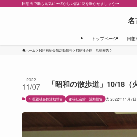
回想法で脳も元気に〜懐かしい話に花を咲かせましょう〜
名
トップページ
回想
ホーム
16区福祉会館活動報告
都福祉会館 活動報告
2022
「昭和の散歩道」10/18
11/07
16区福祉会館活動報告
都福祉会館 活動報告
2022年11月7日