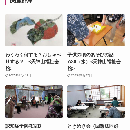
関連記事
わくわく何する？おしゃべ
子供の頃のあそびの話
りする？ <天神山福祉会
7/30（水）<天神山福祉会
館>
館>
2025年12月17日
2025年8月25日
認知症予防教室B
ときめき会（回想法同好