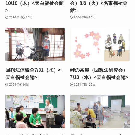
10/10（木）<天白福祉会館
会）8/6（火）<名東福祉会
>
館>
2024年10月25日
2024年9月18日
回想法体験会7/31（水）<
峠の茶屋（回想法研究会）
天白福祉会館>
7/10（水）<天白福祉会館>
2024年9月4日
2024年8月22日