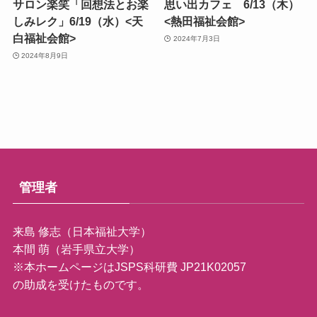
サロン楽笑「回想法とお楽
思い出カフェ 6/13（木）
しみレク」6/19（水）<天
<熱田福祉会館>
白福祉会館>
2024年7月3日
2024年8月9日
管理者
来島 修志（日本福祉大学）
本間 萌（岩手県立大学）
※本ホームページはJSPS科研費 JP21K02057
の助成を受けたものです。